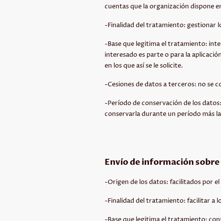
cuentas que la organización dispone en 
-Finalidad del tratamiento: gestionar 
-Base que legitima el tratamiento: inte
interesado es parte o para la aplicaci
en los que así se le solicite.
-Cesiones de datos a terceros: no se c
-Período de conservación de los datos: 
conservarla durante un período más l
Envío de información sobre
-Origen de los datos: facilitados por e
-Finalidad del tratamiento: facilitar 
-Base que legitima el tratamiento: co